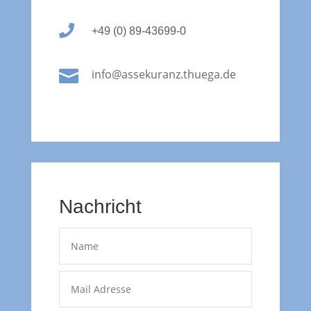

+49 (0) 89-43699-0

info@assekuranz.thuega.de
Nachricht